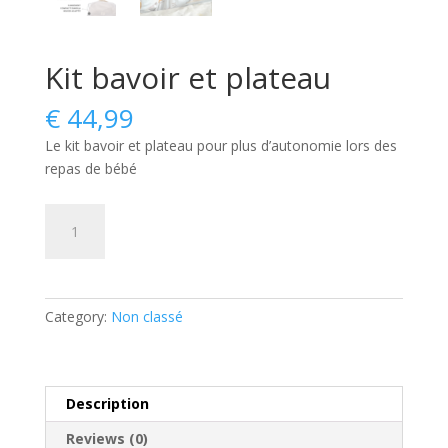
Kit bavoir et plateau
€
44,99
Le kit bavoir et plateau pour plus d’autonomie lors des
repas de bébé
Kit
Add to cart
bavoir
et
plateau
quantity
Category:
Non classé
Description
Reviews (0)